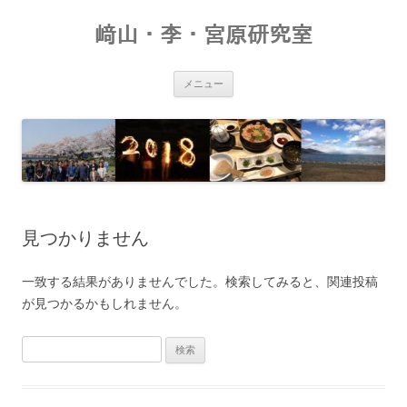
コ
ン
﨑山・李・宮原研究室
テ
ン
ツ
へ
ス
メニュー
キ
ッ
プ
見つかりません
一致する結果がありませんでした。検索してみると、関連投稿
が見つかるかもしれません。
検
索: