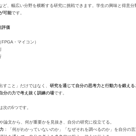
Iなど、幅広い分野を横断する研究に挑戦できます。学生の興味と得意分
が可能
です。
性評価
FPGA・マイコン）
術
析
出すこと」だけではなく、
研究を通じて自分の思考力と行動力を鍛える
自分の力で考え抜く訓練の場
です。
は次の5つです。
や論文から、何が重要かを見抜き、自分の研究に役立てる。
力
：「何がわかっていないのか」「なぜそれを調べるのか」を自分の言