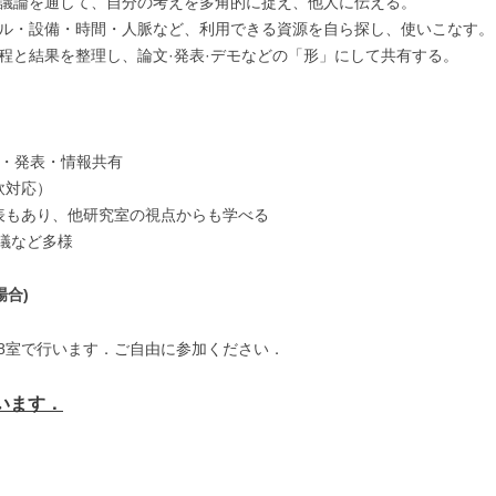
議論を通して、自分の考えを多角的に捉え、他人に伝える。
ル・設備・時間・人脈など、利用できる資源を自ら探し、使いこなす。
程と結果を整理し、論文·発表·デモなどの「形」にして共有する。
捗・発表・情報共有
軟対応）
表もあり、他研究室の視点からも学べる
議など多様
場合)
18室で行います．ご自由に参加ください．
います．