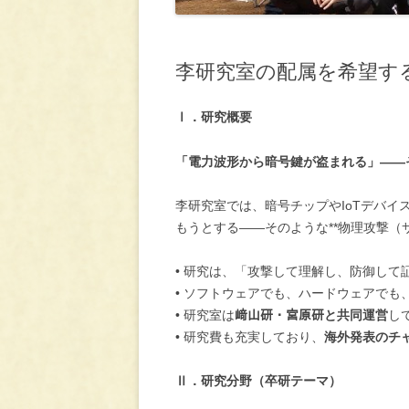
李研究室の配属を希望する学生へ(
Ⅰ．研究概要
「電力波形から暗号鍵が盗まれる」——
李研究室では、暗号チップやIoTデバイ
もうとする――そのような**物理攻撃（
• 研究は、「攻撃して理解し、防御して
• ソフトウェアでも、ハードウェアでも
• 研究室は
﨑山研・宮原研と共同運営
し
• 研究費も充実しており、
海外発表のチ
Ⅱ．研究分野（卒研テーマ）