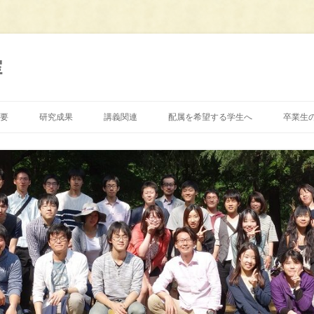
室
要
研究成果
講義関連
配属を希望する学生へ
卒業生