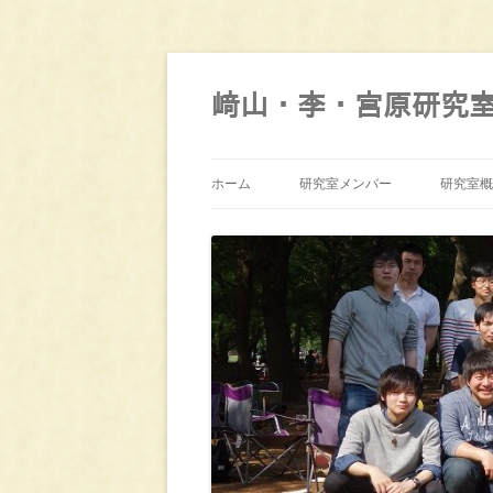
コ
ン
テ
﨑山・李・宮原研究
ン
ツ
へ
ス
キ
ッ
ホーム
研究室メンバー
研究室概
プ