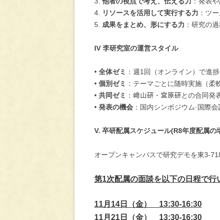
3.
他者の視点で考え、伝える力
：発表や
4.
リソースを活用して実行する力
：ツー
5.
成果をまとめ、形にする力
：研究の過
IV 李研究室の運営スタイル
•
全体ゼミ
：週1回（オンライン）で進
•
個別ゼミ
：テーマごとに随時実施（柔
•
共同ゼミ
：﨑山研・宮原研との合同発
•
発表の機会
：国内シンポジウム·国際会
V. 卒研配属スケジュール(R8年度配属の
オープンキャンパスで研究デモを東3-7
第1次配属の面談を以下の日程で行
11月14日（金） 13:30-16:30
11月21日（金） 13:30-16:30