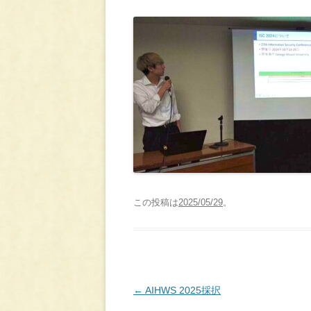
この投稿は
2025/05/29
。
投
←
AIHWS 2025採択
稿