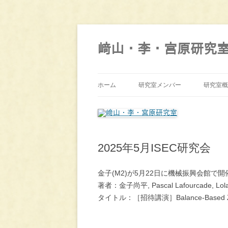
コ
ン
テ
﨑山・李・宮原研究
ン
ツ
へ
ス
キ
ッ
ホーム
研究室メンバー
研究室概
プ
2025年5月ISEC研究会
金子(M2)が5月22日に機械振興会館で
著者：金子尚平, Pascal Lafourcade, Lol
タイトル：［招待講演］Balance-Based ZKP Prot