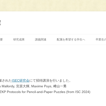
室
要
研究成果
講義関連
配属を希望する学生へ
卒業生
開催された
ISEC研究会
にて招待講演を行いました。
a Mallordy, 宮原大輝, Maxime Puys, 﨑山一男
ocols for Pencil-and-Paper Puzzles (from ISC 2024)