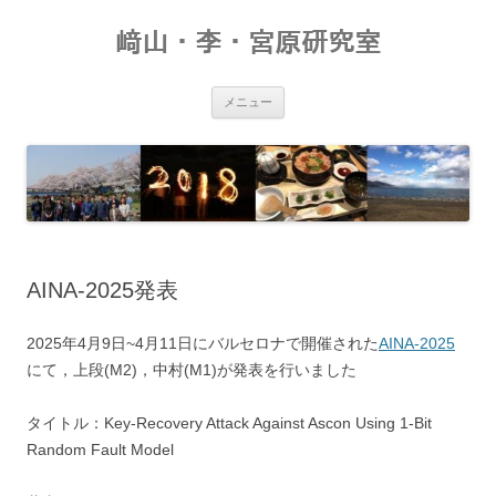
コ
ン
﨑山・李・宮原研究室
テ
ン
ツ
へ
ス
メニュー
キ
ッ
プ
AINA-2025発表
2025年4月9日~4月11日にバルセロナで開催された
AINA-2025
にて，上段(M2)，中村(M1)が発表を行いました
タイトル：Key-Recovery Attack Against Ascon Using 1-Bit
Random Fault Model