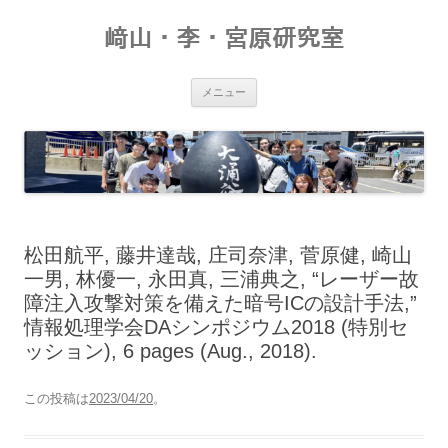
コ
ン
﨑山・李・宮原研究室
テ
ン
ツ
へ
ス
メニュー
キ
ッ
プ
松田航平, 藤井達哉, 庄司奈津, 菅原健, 崎山
一男, 林優一, 永田真, 三浦典之, “レーザー故
障注入攻撃対策を備えた暗号ICの設計手法,”
情報処理学会DAシンポジウム2018 (特別セ
ッション), 6 pages (Aug., 2018).
この投稿は
2023/04/20
。