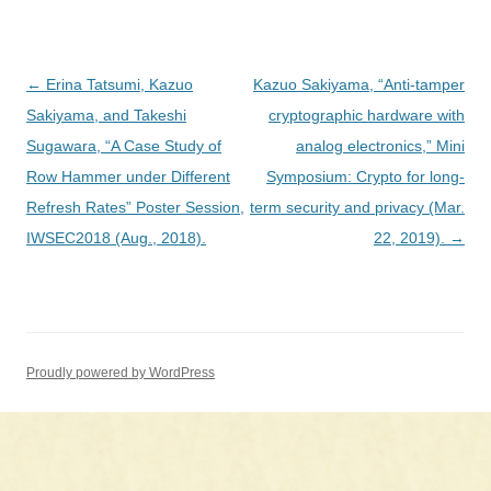
投
←
Erina Tatsumi, Kazuo
Kazuo Sakiyama, “Anti-tamper
稿
Sakiyama, and Takeshi
cryptographic hardware with
ナ
Sugawara, “A Case Study of
analog electronics,” Mini
ビ
Row Hammer under Different
Symposium: Crypto for long-
ゲ
Refresh Rates” Poster Session,
term security and privacy (Mar.
ー
IWSEC2018 (Aug., 2018).
22, 2019).
→
シ
ョ
ン
Proudly powered by WordPress