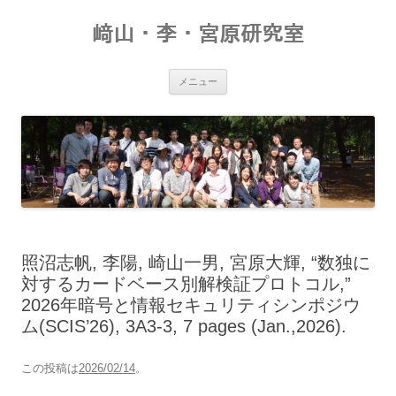
コ
ン
﨑山・李・宮原研究室
テ
ン
ツ
へ
ス
メニュー
キ
ッ
プ
照沼志帆, 李陽, 崎山一男, 宮原大輝, “数独に
対するカードベース別解検証プロトコル,”
2026年暗号と情報セキュリティシンポジウ
ム(SCIS’26), 3A3-3, 7 pages (Jan.,2026).
この投稿は
2026/02/14
。