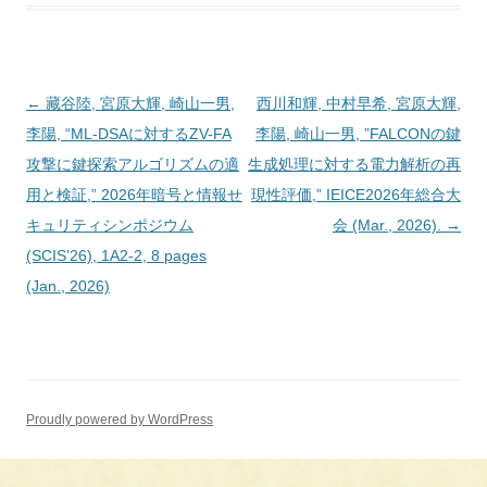
投
←
藏谷陸, 宮原大輝, 崎山一男,
西川和輝, 中村早希, 宮原大輝,
稿
李陽, “ML-DSAに対するZV-FA
李陽, 崎山一男, ”FALCONの鍵
ナ
攻撃に鍵探索アルゴリズムの適
生成処理に対する電力解析の再
ビ
用と検証,” 2026年暗号と情報せ
現性評価,” IEICE2026年総合大
ゲ
キュリティシンポジウム
会 (Mar., 2026).
→
ー
(SCIS’26), 1A2-2, 8 pages
シ
(Jan., 2026)
ョ
ン
Proudly powered by WordPress