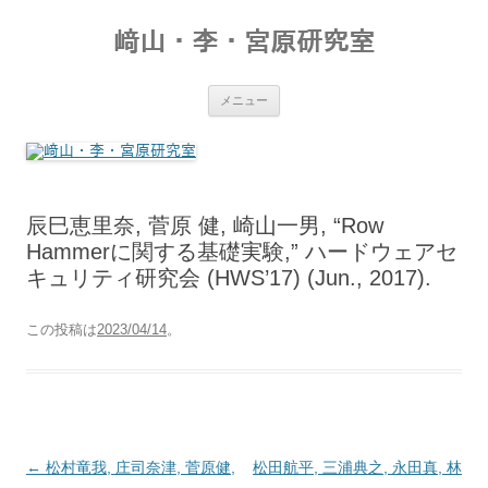
コ
ン
﨑山・李・宮原研究室
テ
ン
ツ
へ
ス
メニュー
キ
ッ
プ
辰巳恵里奈, 菅原 健, 崎山一男, “Row
Hammerに関する基礎実験,” ハードウェアセ
キュリティ研究会 (HWS’17) (Jun., 2017).
この投稿は
2023/04/14
。
投
←
松村竜我, 庄司奈津, 菅原健,
松田航平, 三浦典之, 永田真, 林