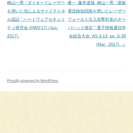
稿
崎山一男, “ダイオードレーザー
優一, 藤井達哉, 崎山一男, “基板
ナ
を用いた光によるサイドチャネ
電流検知回路を用いたレーザー
ビ
ル認証,” ハードウェアセキュリ
フォールト注入攻撃対策のオー
ゲ
ティ研究会 (HWS’17) (Jun.,
バヘッド推定,” 電子情報通信学
ー
2017).
会総合大会, AS-3-13, pp. S-38
シ
(Mar., 2017).
→
ョ
ン
Proudly powered by WordPress