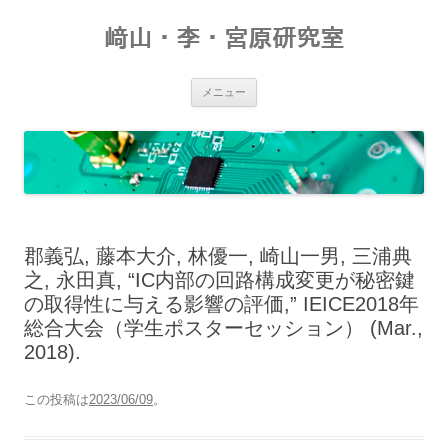
コ
ン
﨑山・李・宮原研究室
テ
ン
ツ
へ
ス
メニュー
キ
ッ
プ
郡義弘, 藤本大介, 林優一, 崎山一男, 三浦典
之, 永田真, “IC内部の回路構成変更が秘密鍵
の取得性に与える影響の評価,” IEICE2018年
総合大会（学生ポスターセッション） (Mar.,
2018).
この投稿は
2023/06/09
。