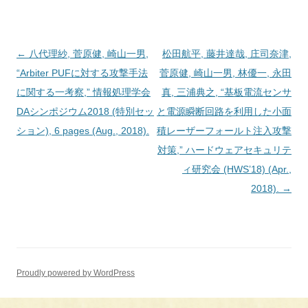
投
←
八代理紗, 菅原健, 崎山一男,
松田航平, 藤井達哉, 庄司奈津,
稿
“Arbiter PUFに対する攻撃手法
菅原健, 崎山一男, 林優一, 永田
ナ
に関する一考察,” 情報処理学会
真, 三浦典之, “基板電流センサ
ビ
DAシンポジウム2018 (特別セッ
と電源瞬断回路を利用した小面
ゲ
ション), 6 pages (Aug., 2018).
積レーザーフォールト注入攻撃
ー
対策,” ハードウェアセキュリテ
シ
ィ研究会 (HWS’18) (Apr.,
ョ
2018).
→
ン
Proudly powered by WordPress