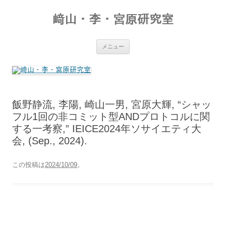
コ
ン
﨑山・李・宮原研究室
テ
ン
ツ
へ
ス
メニュー
キ
ッ
プ
飯野静流, 李陽, 崎山一男, 宮原大輝, “シャッ
フル1回の非コミット型ANDプロトコルに関
する一考察,” IEICE2024年ソサイエティ大
会, (Sep., 2024).
この投稿は
2024/10/09
。