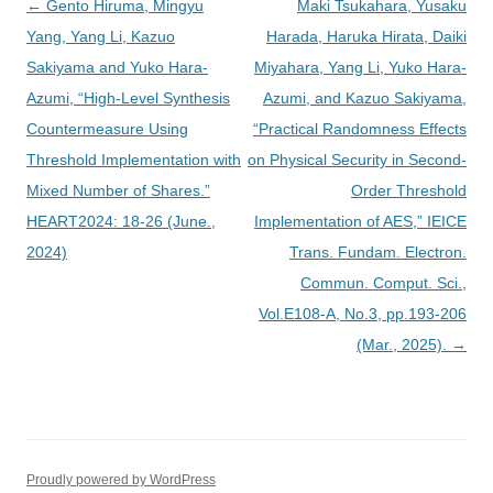
投
←
Gento Hiruma, Mingyu
Maki Tsukahara, Yusaku
稿
Yang, Yang Li, Kazuo
Harada, Haruka Hirata, Daiki
ナ
Sakiyama and Yuko Hara-
Miyahara, Yang Li, Yuko Hara-
ビ
Azumi, “High-Level Synthesis
Azumi, and Kazuo Sakiyama,
ゲ
Countermeasure Using
“Practical Randomness Effects
ー
Threshold Implementation with
on Physical Security in Second-
シ
Mixed Number of Shares.”
Order Threshold
ョ
HEART2024: 18-26 (June.,
Implementation of AES,” IEICE
ン
2024)
Trans. Fundam. Electron.
Commun. Comput. Sci.,
Vol.E108-A, No.3, pp.193-206
(Mar., 2025).
→
Proudly powered by WordPress