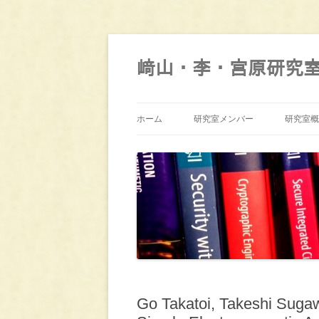
コ
ン
テ
﨑山・李・宮原研究
ン
ツ
へ
ス
キ
ッ
ホーム
研究室メンバー
研究室概
プ
Go Takatoi, Takeshi Sugaw