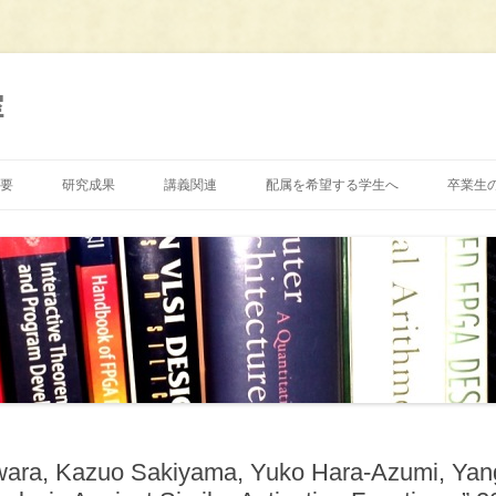
室
要
研究成果
講義関連
配属を希望する学生へ
卒業生
ara, Kazuo Sakiyama, Yuko Hara-Azumi, Yang L