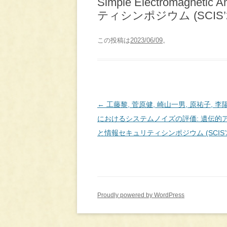
Simple Electromagnetic
ティシンポジウム (SCIS’21), 2
この投稿は
2023/06/09
。
投
←
工藤黎, 菅原健, 崎山一男, 原祐子, 
稿
におけるシステムノイズの評価: 遺伝的アル
ナ
と情報セキュリティシンポジウム (SCIS’21), 2D1
ビ
ゲ
ー
シ
Proudly powered by WordPress
ョ
ン