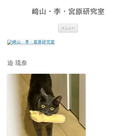
コ
ン
﨑山・李・宮原研究室
テ
ン
ツ
へ
ス
メニュー
キ
ッ
プ
迫 琉奈