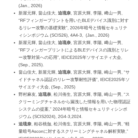
(Jan., 2026)
新屋元輝, 畠山佳大,
迫琉奈
, 宮原大輝, 李陽, 﨑山一男,
“RFフィンガープリントを用いたBLEデバイス識別に対す
るリレー攻撃の基礎実験”, 2026年暗号と情報セキュリテ
ィシンポジウム (SCIS26), 4A4-3, (Jan., 2026)
新屋元輝, 畠山佳大,
迫琉奈
, 宮原大輝, 李陽, 﨑山一男,
“RFフィンガープリントによるBLEデバイスの識別とリレ
ー攻撃対策への応用”, IEICE2025年ソサイエティ大会,
(Sep., 2025).
畠山佳大, 新屋元輝,
迫琉奈
, 宮原大輝, 李陽, 崎山一男, “サ
イドチャネル認証のリレー攻撃耐性評価”, IEICE2025年ソ
サイエティ大会, (Sep., 2025)
野村麻友,
迫琉奈
, 松川侑生, 宮原大輝, 李陽, 崎山一男, “ス
クリーミングチャネルから漏洩した情報を用いた物理認証
システムの提案,” 2024年暗号と情報セキュリティシンポ
ジウム (SCIS2024), 2G4-3,2024.
迫琉奈
, 粕谷桃伽, 松川侑生, 宮原大輝, 李陽, 崎山一男, “軽
量暗号Asconに対するスクリーミングチャネル解析実験,”