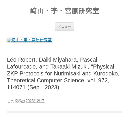
コ
ン
﨑山・李・宮原研究室
テ
ン
ツ
へ
ス
メニュー
キ
ッ
プ
Léo Robert, Daiki Miyahara, Pascal
Lafourcade, and Takaaki Mizuki, “Physical
ZKP Protocols for Nurimisaki and Kurodoko,”
Theoretical Computer Science, vol. 972,
114071 (Sep., 2023).
この投稿は
2023/12/17
。