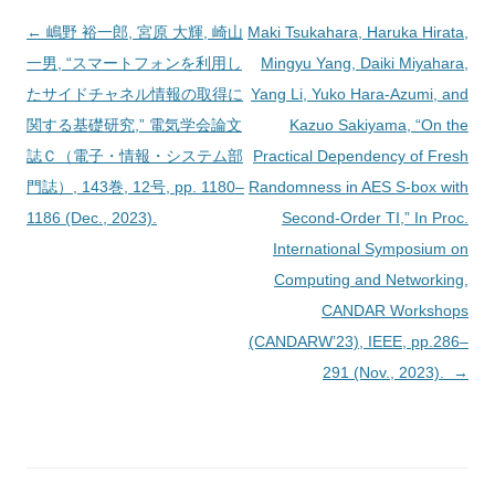
投
←
嶋野 裕一郎, 宮原 大輝, 崎山
Maki Tsukahara, Haruka Hirata,
稿
一男, “スマートフォンを利用し
Mingyu Yang, Daiki Miyahara,
ナ
たサイドチャネル情報の取得に
Yang Li, Yuko Hara-Azumi, and
ビ
関する基礎研究,” 電気学会論文
Kazuo Sakiyama, “On the
ゲ
誌Ｃ（電子・情報・システム部
Practical Dependency of Fresh
ー
門誌）, 143巻, 12号, pp. 1180–
Randomness in AES S-box with
シ
1186 (Dec., 2023).
Second-Order TI,” In Proc.
ョ
International Symposium on
ン
Computing and Networking,
CANDAR Workshops
(CANDARW’23), IEEE, pp.286–
291 (Nov., 2023).
→