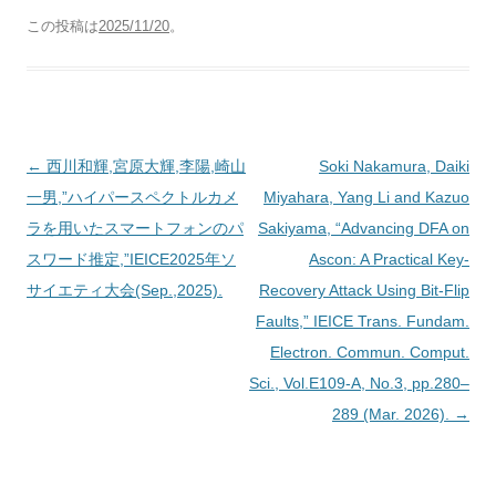
この投稿は
2025/11/20
。
投
←
西川和輝,宮原大輝,李陽,崎山
Soki Nakamura, Daiki
稿
一男,”ハイパースペクトルカメ
Miyahara, Yang Li and Kazuo
ナ
ラを用いたスマートフォンのパ
Sakiyama, “Advancing DFA on
ビ
スワード推定,”IEICE2025年ソ
Ascon: A Practical Key-
ゲ
サイエティ大会(Sep.,2025).
Recovery Attack Using Bit-Flip
ー
Faults,” IEICE Trans. Fundam.
シ
Electron. Commun. Comput.
ョ
Sci., Vol.E109-A, No.3, pp.280–
ン
289 (Mar. 2026).
→