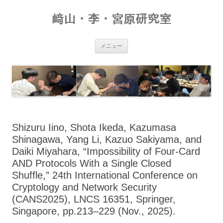
コ
ン
﨑山・李・宮原研究室
テ
ン
ツ
へ
ス
メニュー
キ
ッ
プ
Shizuru Iino, Shota Ikeda, Kazumasa
Shinagawa, Yang Li, Kazuo Sakiyama, and
Daiki Miyahara, “Impossibility of Four-Card
AND Protocols With a Single Closed
Shuffle,” 24th International Conference on
Cryptology and Network Security
(CANS2025), LNCS 16351, Springer,
Singapore, pp.213–229 (Nov., 2025).