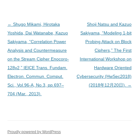
投
←
Shugo Mikami, Hirotaka
Shoji Natsu and Kazuo
稿
Yoshida, Dai Watanabe, Kazuo
Sakiyama, “Modeling 1-bit
ナ
Sakiyama, “Correlation Power
Probing Attack on Block
ビ
Analysis and Countermeasure
Ciphers,” The First
ゲ
on the Stream Cipher Enocoro-
International Workshop on
ー
128v2,” IEICE Trans. Fundam.
Hardware Oriented
シ
Electron. Commun. Comput.
Cybersecurity (HwSec2018)
ョ
Sci., Vol.96-A, No.3, pp.697–
(2018年12月20日).
→
ン
704 (Mar., 2013).
Proudly powered by WordPress