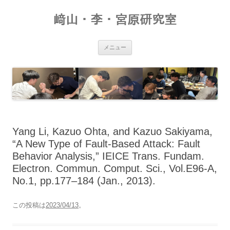
コ
ン
﨑山・李・宮原研究室
テ
ン
ツ
へ
ス
メニュー
キ
ッ
プ
Yang Li, Kazuo Ohta, and Kazuo Sakiyama,
“A New Type of Fault-Based Attack: Fault
Behavior Analysis,” IEICE Trans. Fundam.
Electron. Commun. Comput. Sci., Vol.E96-A,
No.1, pp.177–184 (Jan., 2013).
この投稿は
2023/04/13
。