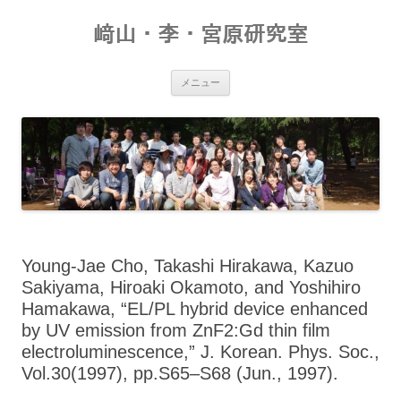
コ
ン
﨑山・李・宮原研究室
テ
ン
ツ
へ
ス
メニュー
キ
ッ
プ
Young-Jae Cho, Takashi Hirakawa, Kazuo
Sakiyama, Hiroaki Okamoto, and Yoshihiro
Hamakawa, “EL/PL hybrid device enhanced
by UV emission from ZnF2:Gd thin film
electroluminescence,” J. Korean. Phys. Soc.,
Vol.30(1997), pp.S65–S68 (Jun., 1997).