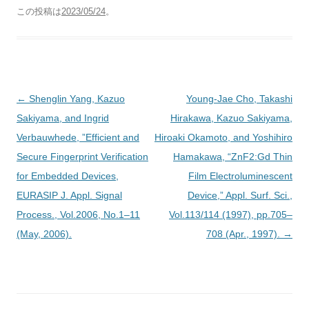
この投稿は
2023/05/24
。
投
←
Shenglin Yang, Kazuo
Young-Jae Cho, Takashi
稿
Sakiyama, and Ingrid
Hirakawa, Kazuo Sakiyama,
ナ
Verbauwhede, ”Efficient and
Hiroaki Okamoto, and Yoshihiro
ビ
Secure Fingerprint Verification
Hamakawa, “ZnF2:Gd Thin
ゲ
for Embedded Devices,
Film Electroluminescent
ー
EURASIP J. Appl. Signal
Device,” Appl. Surf. Sci.,
シ
Process., Vol.2006, No.1–11
Vol.113/114 (1997), pp.705–
ョ
(May, 2006).
708 (Apr., 1997).
→
ン